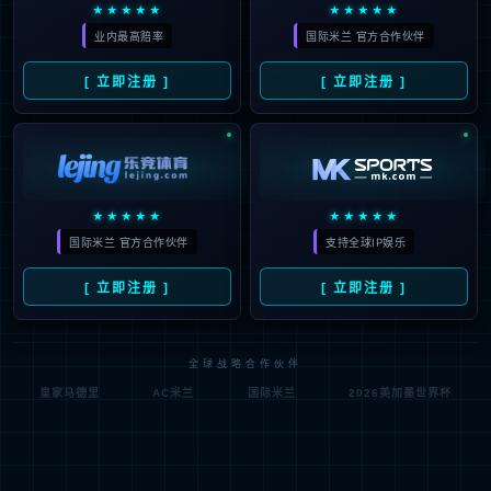
面对零售行业数字化转型浪潮，传统线下运营模式正面临多重挑战：人工成本上升、营业时段受限、多店管理困难、无...
2025-12-29
2025年工程教育认证申请材料准备专题线上研讨
会圆满召开
8月12日，由延安大学教学质量监控与评估处(高等教育研究所)主办、西安MMK体育信息科技有限公司协办的“聚焦认证...
2025-08-25