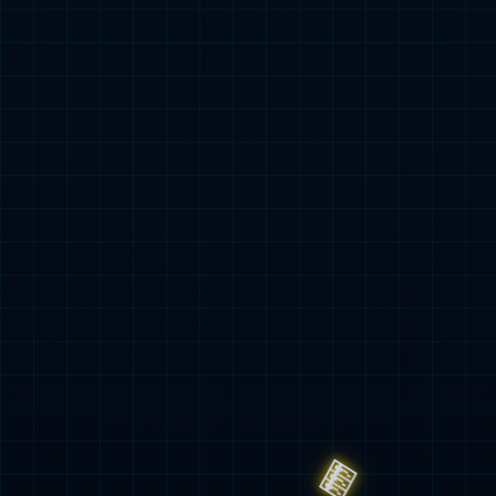
西科大学子走进MMK体育科技：认知实习架起
理论与实践的桥梁
近日，西安科技大学数学与统计学院组织数学与应用数学专业60名大二学生，走近西安MMK体育信息科技有限公司开展专业...
2025-07-18